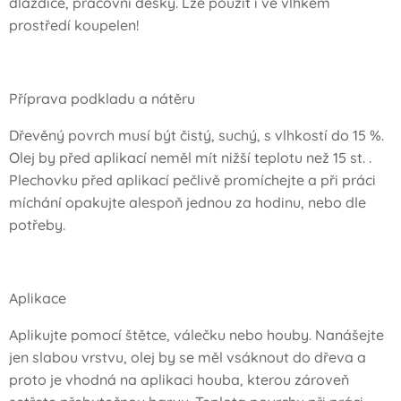
dlaždice, pracovní desky. Lze použít i ve vlhkém
prostředí koupelen!
Příprava podkladu a nátěru
Dřevěný povrch musí být čistý, suchý, s vlhkostí do 15 %.
Olej by před aplikací neměl mít nižší teplotu než 15 st. .
Plechovku před aplikací pečlivě promíchejte a při práci
míchání opakujte alespoň jednou za hodinu, nebo dle
potřeby.
Aplikace
Aplikujte pomocí štětce, válečku nebo houby. Nanášejte
jen slabou vrstvu, olej by se měl vsáknout do dřeva a
proto je vhodná na aplikaci houba, kterou zároveň