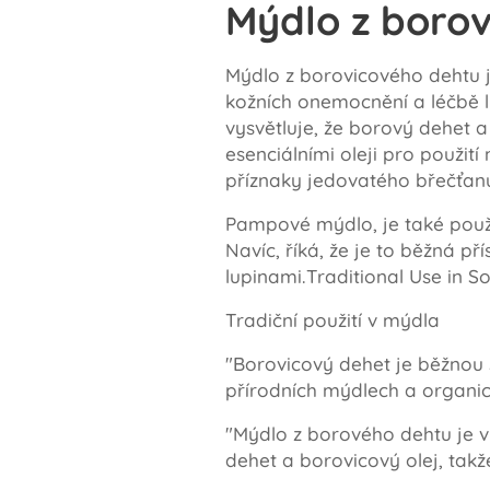
Mýdlo z borov
Mýdlo z borovicového dehtu je
kožních onemocnění a léčbě 
vysvětluje, že borový dehet a
esenciálními oleji pro použití 
příznaky jedovatého břečťan
Pampové mýdlo, je také použí
Navíc, říká, že je to běžná 
lupinami.Traditional Use in S
Tradiční použití v mýdla
"Borovicový dehet je běžnou s
přírodních mýdlech a organ
"Mýdlo z borového dehtu je vy
dehet a borovicový olej, tak