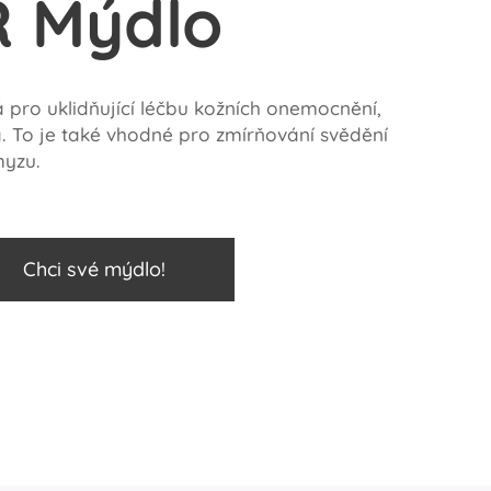
 Mýdlo
pro uklidňující léčbu kožních onemocnění,
. To je také vhodné pro zmírňování svědění
myzu.
Chci své mýdlo!