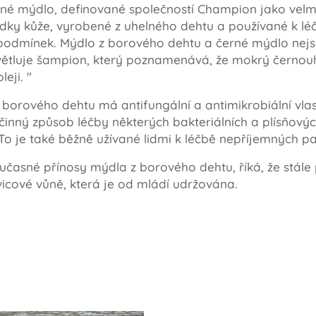
né mýdlo, definované společností Champion jako velmi
y kůže, vyrobené z uhelného dehtu a používané k léčbě
podmínek. Mýdlo z borového dehtu a černé mýdlo nejso
ysvětluje šampion, který poznamenává, že mokrý čern
eji. "
borového dehtu má antifungální a antimikrobiální vla
inný způsob léčby některých bakteriálních a plísňových
 To je také běžně užívané lidmi k léčbě nepříjemných 
oučasné přínosy mýdla z borového dehtu, říká, že stál
vicové vůně, která je od mládí udržována.