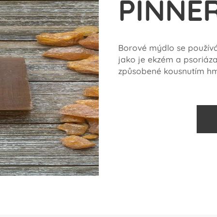
PINNER
Borové mýdlo se používá 
jako je ekzém a psoriáza
způsobené kousnutím h