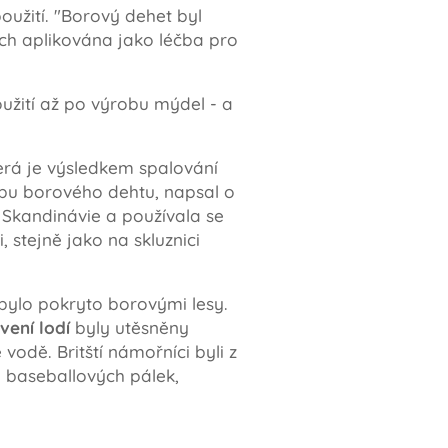
užití. "Borový dehet byl
ých aplikována jako léčba pro
užití až po výrobu mýdel - a
erá je výsledkem spalování
řebu borového dehtu, napsal o
Skandinávie a používala se
stejně jako na skluznici
 bylo pokryto borovými lesy.
ení lodí
byly utěsněny
odě. Britští námořníci byli z
i baseballových pálek,