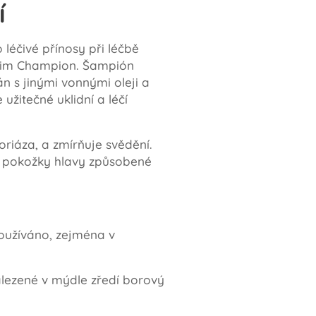
í
léčivé přínosy při léčbě
 Jim Champion. Šampión
n s jinými vonnými oleji a
 užitečné uklidní a léčí
riáza, a zmírňuje svědění.
ní pokožky hlavy způsobené
používáno, zejména v
nalezené v mýdle zředí borový