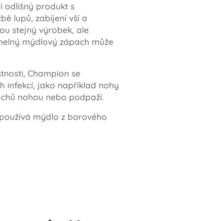
 odlišný produkt s
 lupů, zabíjení vší a
u stejný výrobek, ale
ouhelný mýdlový zápach může
stnosti, Champion se
 infekcí, jako například nohy
pachů nohou nebo podpaží.
e používá mýdlo z borového