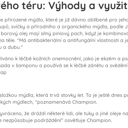
ého téru: Výhody a využit
 přirozené mýdlo, které je již dávno oblíbené pro jeho 
lupů, svíčky a přírodního a organického mýdla, podle
 borový olej mají silný piniový pach, když je kombinová
na těle. "Má antibakteriální a antifungální vlastnosti a je
u a dubu."
váno k léčbě kožních onemocnění, jako je ekzém a pso
přísada v šamponu a používá se k léčbě zánětu a svědě
oap
ložkou mýdla, která trvá stovky let. To je ještě dnes 
ických mýdlech, "poznamenává Champion.
vráceno, že dráždí některé lidi, ale tuky a jiné oleje 
že nezpůsobuje podráždění" osvětluje Champion.