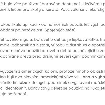
ě bylo více použivání borového dehtu než k léčivému po
íně k léčbě pro skoty a kuřata. Používala se v lékařsk
kou škálu aplikací - od námořních použití, léčivých po
 období po nezávislosti Spojených států.
htového mýdla, borového dehtu, je lepkavá látka, kt
ble, odborník na historii, výrobu a distribuci a spot
aznamenává použití borového dehtu pocházejícího ze 
k ochraně dřeva před drsnými severskými podmínkami, 
m vývozem z amerických kolonií, protože mnoho oblastí
lína byli dva hlavními americkými vývozci.
Lana a vybav
ránilo
hnilobě
z drsných podmínek a vystavení mořské v
o "dechtouni". Borovicový dehet se používá na rukojet
uje netřepení.