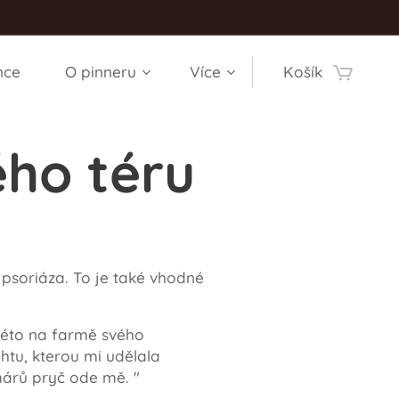
nce
O pinneru
Více
Košík
ho téru
 psoriáza. To je také vhodné
l léto na farmě svého
tu, kterou mi udělala
árů pryč ode mě. "