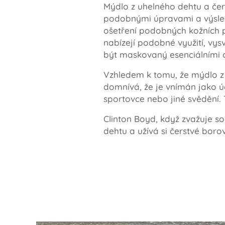
Mýdlo z uhelného dehtu a čer
podobnými úpravami a výsledk
ošetření podobných kožních 
nabízejí podobné využití, v
být maskovaný esenciálními ol
Vzhledem k tomu, že mýdlo z 
domnívá, že je vnímán jako úč
sportovce nebo jiné svědění.
Clinton Boyd, když zvažuje s
dehtu a užívá si čerstvé boro