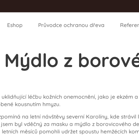
Eshop
Průvodce ochranou dřeva
Refere
 Mýdlo z borové
uklidňující léčbu kožních onemocnění, jako je ekzém a
obené kousnutím hmyzu.
vzpomíná na letní návštěvy severní Karolíny, kde strávi
 jsem byl vděčný za masku a mýdlo z borovicového deh
 letních měsíců pomohli udržet spoustu hemžécích kom