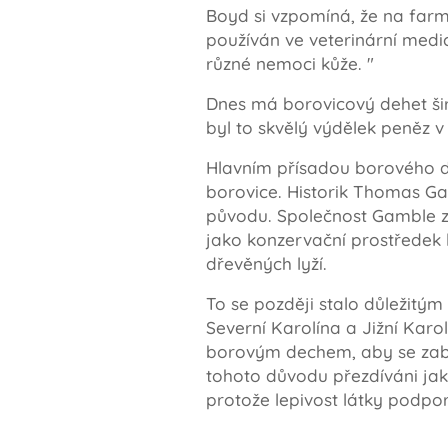
Boyd si vzpomíná, že na farm
používán ve veterinární medic
různé nemoci kůže. "
Dnes má borovicový dehet širo
byl to skvělý výdělek peněz v
Hlavním přísadou borového de
borovice. Historik Thomas Gam
původu. Společnost Gamble z
jako konzervační prostředek 
dřevěných lyží.
To se později stalo důležitý
Severní Karolína a Jižní Karo
borovým dechem, aby se zab
tohoto důvodu přezdíváni jak
protože lepivost látky podpor