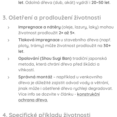
let
. Odolná dřeva (dub, akát) vydrží i
20–50 let
.
3. Ošetření a prodloužení životnosti
Impregnace a nátěry
(oleje, lazury, laky) mohou
životnost prodloužit
2× až 5×
.
Tlaková impregnace
u stavebního dřeva (např.
ploty, trámy) může životnost prodloužit na
30+
let
.
Opalování (Shou Sugi Ban)
tradiční japonská
metoda, která chrání dřevo před škůdci a
vlhkostí.
Správná montáž
– například u venkovního
dřeva je důležité zajistit odvod vody a větrání,
jinak může i ošetřené dřevo rychleji degradovat.
Více info se dozvíte v článku -
konstrukční
ochrana dřeva.
4. Specifické příklady životnosti