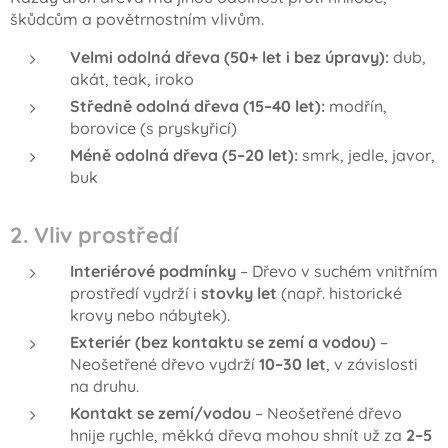
škůdcům a povětrnostním vlivům.
Velmi odolná dřeva (50+ let i bez úpravy):
dub,
akát, teak, iroko
Středně odolná dřeva (15–40 let):
modřín,
borovice (s pryskyřicí)
Méně odolná dřeva (5–20 let):
smrk, jedle, javor,
buk
2. Vliv prostředí
Interiérové podmínky
– Dřevo v suchém vnitřním
prostředí vydrží i
stovky let
(např. historické
krovy nebo nábytek).
Exteriér (bez kontaktu se zemí a vodou)
–
Neošetřené dřevo vydrží
10–30 let
, v závislosti
na druhu.
Kontakt se zemí/vodou
– Neošetřené dřevo
hnije rychle, měkká dřeva mohou shnít už za
2–5