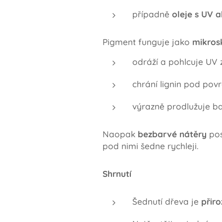
případně
oleje s UV 
Pigment funguje jako
mikrosk
odráží a pohlcuje UV 
chrání lignin pod pov
výrazně prodlužuje ba
Naopak
bezbarvé nátěry
pos
pod nimi šedne rychleji.
Shrnutí
Šednutí dřeva je
přir