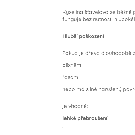
Kyselina šťavelová se běžně 
funguje bez nutnosti hluboké
Hlubší poškození
Pokud je dřevo dlouhodobě
plísněmi,
řasami,
nebo má silně narušený povr
je vhodné:
lehké přebroušení
,