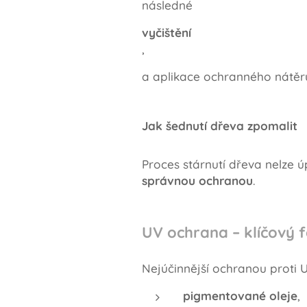
následné
vyčištění
,
a aplikace ochranného nátěr
Jak šednutí dřeva zpomalit
Proces stárnutí dřeva nelze úp
správnou ochranou
.
UV ochrana – klíčový 
Nejúčinnější ochranou proti U
pigmentované oleje
,