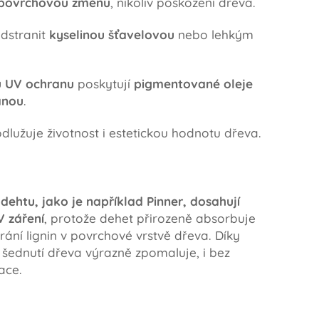
povrchovou změnu
, nikoliv poškození dřeva.
odstranit
kyselinou šťavelovou
nebo lehkým
u UV ochranu
poskytují
pigmentované oleje
anou
.
dlužuje životnost i estetickou hodnotu dřeva.
ehtu, jako je například Pinner, dosahují
V záření
, protože dehet přirozeně absorbuje
ání lignin v povrchové vrstvě dřeva. Díky
šednutí dřeva výrazně zpomaluje, i bez
ace.