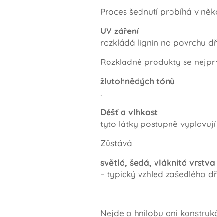
Proces šednutí probíhá v něko
UV záření
rozkládá lignin na povrchu d
Rozkladné produkty se nejpr
žlutohnědých tónů
.
Déšť a vlhkost
tyto látky postupně vyplavují
Zůstává
světlá, šedá, vláknitá vrstva
– typický vzhled zašedlého d
Nejde o hnilobu ani konstruk