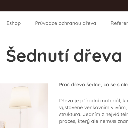
Eshop
Průvodce ochranou dřeva
Refere
Šednutí dřeva
Proč dřevo šedne, co se s ní
Dřevo je přírodní materiál, k
vystavené venkovním vlivům, 
struktura. Jedním z nejviditel
proces, který ale nemusí zna