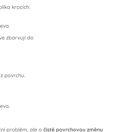
lika krocích:
řeva.
ve zbarvují do
 z povrchu.
řeva.
ční problém, ale o
čistě povrchovou změnu