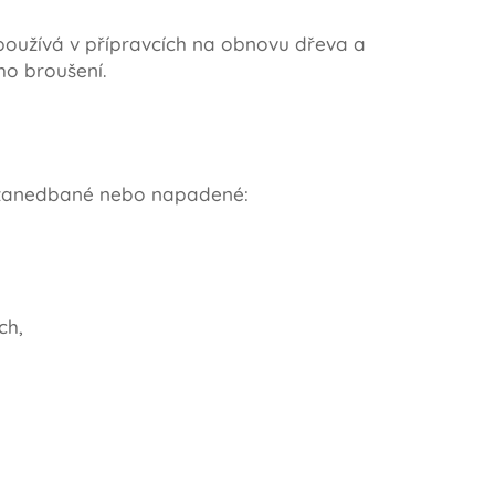
používá v přípravcích na obnovu dřeva a
ho broušení.
 zanedbané nebo napadené:
ch,