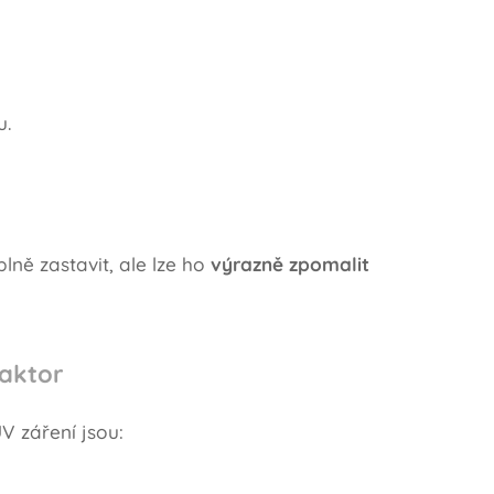
u.
lně zastavit, ale lze ho
výrazně zpomalit
faktor
V záření jsou: