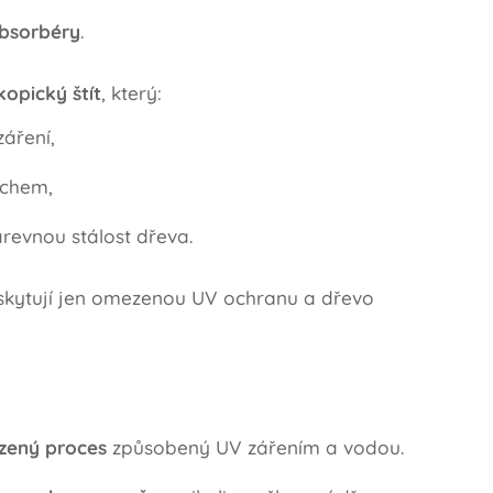
absorbéry
.
opický štít
, který:
záření,
rchem,
revnou stálost dřeva.
kytují jen omezenou UV ochranu a dřevo
ozený proces
způsobený UV zářením a vodou.