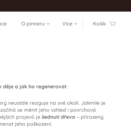
nce
O pinneru
Více
Košík
m děje a jak ho regenerovat
terý neustále reaguje na své okolí. Jakmile je
začíná se měnit jeho vzhled i povrchová
nějších projevů je
šednutí dřeva
– přirozený
menat jeho poškození.