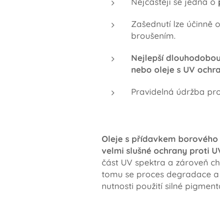
Nejčastěji se jedná o
Zašednutí lze účinně 
broušením.
Nejlepší dlouhodobo
nebo oleje s UV ochr
Pravidelná údržba pro
Oleje s přídavkem borového d
velmi slušné ochrany proti U
část UV spektra a zároveň chr
tomu se proces degradace a 
nutnosti použití silné pigment