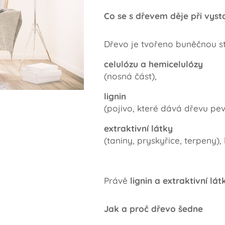
Co se s dřevem děje při vyst
Dřevo je tvořeno buněčnou st
celulózu a hemicelulózy
(nosná část),
lignin
(pojivo, které dává dřevu pev
extraktivní látky
(taniny, pryskyřice, terpeny),
Právě
lignin a extraktivní lát
Jak a proč dřevo šedne