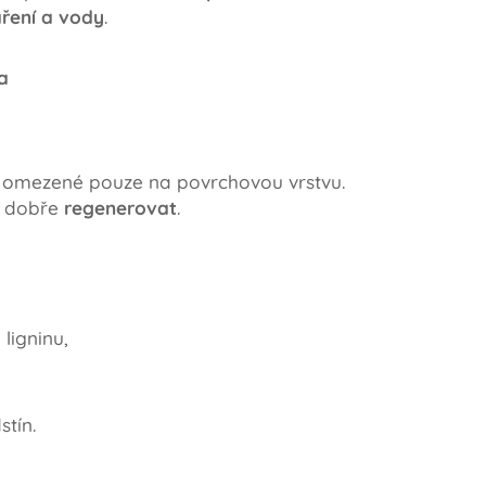
ření a vody
.
a
tí omezené pouze na povrchovou vrstvu.
i dobře
regenerovat
.
ligninu,
stín.